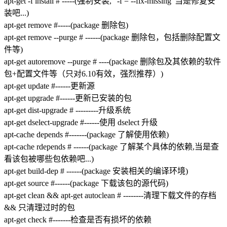
apt-get -f install # -----(强制安装, "-f = --fix-missing"当是修复安
装吧...)
apt-get remove #-----(package 删除包)
apt-get remove --purge # ------(package 删除包，包括删除配置文
件等)
apt-get autoremove --purge # ----(package 删除包及其依赖的软件
包+配置文件等（只对6.10有效，强烈推荐）)
apt-get update #------更新源
apt-get upgrade #------更新已安装的包
apt-get dist-upgrade # ---------升级系统
apt-get dselect-upgrade #------使用 dselect 升级
apt-cache depends #-------(package 了解使用依赖)
apt-cache rdepends # ------(package 了解某个具体的依赖,当是查
看该包被哪些包依赖吧...)
apt-get build-dep # ------(package 安装相关的编译环境)
apt-get source #------(package 下载该包的源代码)
apt-get clean && apt-get autoclean # --------清理下载文件的存档
&& 只清理过时的包
apt-get check #-------检查是否有损坏的依赖