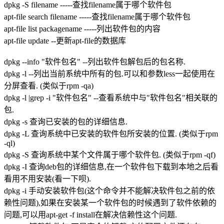
dpkg -S filename -----查找filename属于哪个软件包
apt-file search filename -----查找filename属于哪个软件包
apt-file list packagename -----列出软件包的内容
apt-file update --更新apt-file的数据库
dpkg --info "软件包名" --列出软件包解包后的包名称.
dpkg -l --列出当前系统中所有的包.可以和参数less一起使用在
分屏查看. (类似于rpm -qa)
dpkg -l |grep -i "软件包名" --查看系统中与"软件包名"相关联的
包.
dpkg -s 查询已安装的包的详细信息.
dpkg -L 查询系统中已安装的软件包所安装的位置. (类似于rpm
-ql)
dpkg -S 查询系统中某个文件属于哪个软件包. (类似于rpm -qf)
dpkg -I 查询deb包的详细信息,在一个软件包下载到本地之后看
看用不用安装(看一下呗).
dpkg -i 手动安装软件包(这个命令并不能解决软件包之前的依
赖性问题),如果在安装某一个软件包的时候遇到了软件依赖的
问题,可以用apt-get -f install在解决信赖性这个问题.