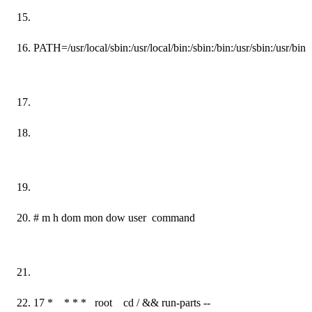
PATH=/usr/local/sbin:/usr/local/bin:/sbin:/bin:/usr/sbin:/usr/bin
# m h dom mon dow user command
17
* * * * root cd / && run-parts --