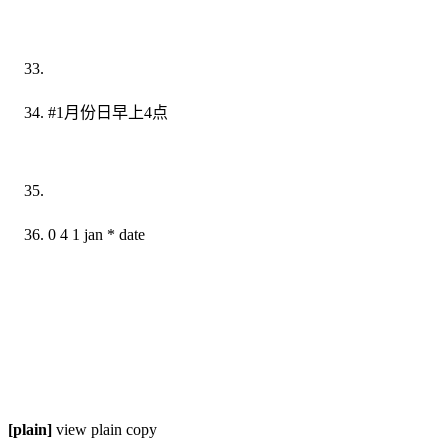
#1月份日早上4点
0 4 1 jan * date
[plain]
view plain copy