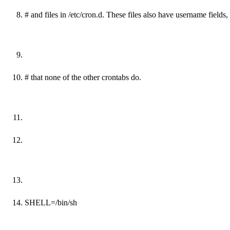
#
and
files
in
/etc/cron
.
d. These files also have username fields,
# that none
of
the other crontabs
do
.
SHELL=/bin/sh