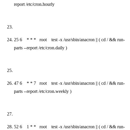
report /etc/cron
.
hourly
25
6
* * * root test -x /usr/sbin/anacron || ( cd / && run-
parts --report /etc/cron
.
daily )
47
6
* *
7
root test -x /usr/sbin/anacron || ( cd / && run-
parts --report /etc/cron
.
weekly )
52
6
1
* * root test -x /usr/sbin/anacron || ( cd / && run-