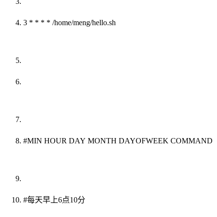
3 * * * * /home/meng/hello.sh
#MIN HOUR DAY MONTH DAYOFWEEK COMMAND
#每天早上6点10分