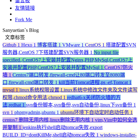
留言板
友情链接
Fork Me
Sanyuetian`s Blog
文章标签
Github
1
Hexo
1
博客搭建
1
VMware
1
CentOS
1
搭建配置SVN
服务器,CentOS 7下搭建配置SVN服务器
1
No input file
specified.,CentOS7上安装并配置Nginx,PHP,MySql,CentOS7上
安装并配置PHP,CentOS7上安装并配置MySql
1
CentOS7防火
墙
1
Centos7端口转发,firewall-cmd让80端口转发至8080端
口,firewall-cmd端口转发
1
kill当前Tomcat进程,ps -ef,Tomcat
1
mysql
1
linux系统权限设置,Linux系统中修改文件夹及文件读写
权限,chmod命令用法,chmod
1
redhat6-x关闭防火墙的方
法,redhat
1
svn备份脚本,svn备份,svn自动备份,linux下svn备份
1
svn
1
phpmyadmin,ubuntu
1
ubuntu环境下自动定时启动任务
1
centos7 删除无用内核,linux删除无用内核
1
vim,Vim中如何全选
并复制
1
jenkins执行shell启动tomcat失败,export
BUILD_ID=dontKillMe,shell启动tomcat失败
1
windows-installer-