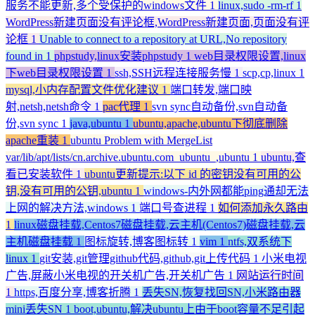
服务不能更新,多个受保护的windows文件
1
linux,sudo -rm-rf
1
WordPress新建页面没有评论框,WordPress新建页面,页面没有评
论框
1
Unable to connect to a repository at URL,No repository
found in
1
phpstudy,linux安装phpstudy
1
web目录权限设置,linux
下web目录权限设置
1
ssh,SSH远程连接服务慢
1
scp,cp,linux
1
mysql,小内存配置文件优化建议
1
端口转发,端口映
射,netsh,netsh命令
1
pac代理
1
svn sync自动备份,svn自动备
份,svn sync
1
java,ubuntu
1
ubuntu,apache,ubuntu下彻底删除
apache重装
1
ubuntu Problem with MergeList
var/lib/apt/lists/cn.archive.ubuntu.com_ubuntu_,ubuntu
1
ubuntu,查
看已安装软件
1
ubuntu更新提示:以下 id 的密钥没有可用的公
钥,没有可用的公钥,ubuntu
1
windows-内外网都能ping通却无法
上网的解决方法,windows
1
端口号查进程
1
如何添加永久路由
1
linux磁盘挂载,Centos7磁盘挂载,云主机(Centos7)磁盘挂载,云
主机磁盘挂载
1
图标旋转,博客图标转
1
vim
1
ntfs,双系统下
linux
1
git安装,git管理github代码,github,git上传代码
1
小米电视
广告,屏蔽小米电视的开关机广告,开关机广告
1
网站运行时间
1
https,百度分享,博客折腾
1
丢失SN,恢复找回SN,小米路由器
mini丢失SN
1
boot,ubuntu,解决ubuntu上由于boot容量不足引起