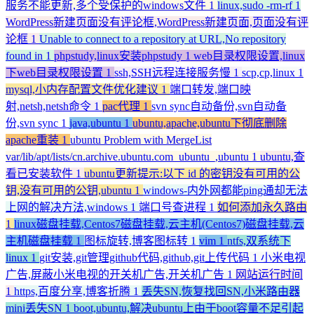
服务不能更新,多个受保护的windows文件
1
linux,sudo -rm-rf
1
WordPress新建页面没有评论框,WordPress新建页面,页面没有评
论框
1
Unable to connect to a repository at URL,No repository
found in
1
phpstudy,linux安装phpstudy
1
web目录权限设置,linux
下web目录权限设置
1
ssh,SSH远程连接服务慢
1
scp,cp,linux
1
mysql,小内存配置文件优化建议
1
端口转发,端口映
射,netsh,netsh命令
1
pac代理
1
svn sync自动备份,svn自动备
份,svn sync
1
java,ubuntu
1
ubuntu,apache,ubuntu下彻底删除
apache重装
1
ubuntu Problem with MergeList
var/lib/apt/lists/cn.archive.ubuntu.com_ubuntu_,ubuntu
1
ubuntu,查
看已安装软件
1
ubuntu更新提示:以下 id 的密钥没有可用的公
钥,没有可用的公钥,ubuntu
1
windows-内外网都能ping通却无法
上网的解决方法,windows
1
端口号查进程
1
如何添加永久路由
1
linux磁盘挂载,Centos7磁盘挂载,云主机(Centos7)磁盘挂载,云
主机磁盘挂载
1
图标旋转,博客图标转
1
vim
1
ntfs,双系统下
linux
1
git安装,git管理github代码,github,git上传代码
1
小米电视
广告,屏蔽小米电视的开关机广告,开关机广告
1
网站运行时间
1
https,百度分享,博客折腾
1
丢失SN,恢复找回SN,小米路由器
mini丢失SN
1
boot,ubuntu,解决ubuntu上由于boot容量不足引起