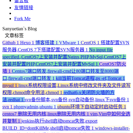
留言板
友情链接
Fork Me
Sanyuetian`s Blog
文章标签
Github
1
Hexo
1
博客搭建
1
VMware
1
CentOS
1
搭建配置SVN
服务器,CentOS 7下搭建配置SVN服务器
1
No input file
specified.,CentOS7上安装并配置Nginx,PHP,MySql,CentOS7上
安装并配置PHP,CentOS7上安装并配置MySql
1
CentOS7防火
墙
1
Centos7端口转发,firewall-cmd让80端口转发至8080端
口,firewall-cmd端口转发
1
kill当前Tomcat进程,ps -ef,Tomcat
1
mysql
1
linux系统权限设置,Linux系统中修改文件夹及文件读写
权限,chmod命令用法,chmod
1
redhat6-x关闭防火墙的方
法,redhat
1
svn备份脚本,svn备份,svn自动备份,linux下svn备份
1
svn
1
phpmyadmin,ubuntu
1
ubuntu环境下自动定时启动任务
1
centos7 删除无用内核,linux删除无用内核
1
vim,Vim中如何全选
并复制
1
jenkins执行shell启动tomcat失败,export
BUILD_ID=dontKillMe,shell启动tomcat失败
1
windows-installer-