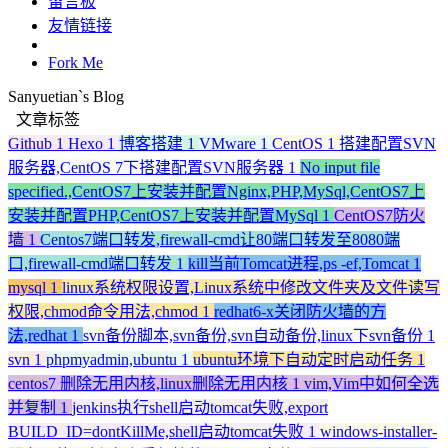
留言板
友情链接
Fork Me
Sanyuetian`s Blog
文章标签
Github
1
Hexo
1
博客搭建
1
VMware
1
CentOS
1
搭建配置SVN
服务器,CentOS 7下搭建配置SVN服务器
1
No input file
specified.,CentOS7上安装并配置Nginx,PHP,MySql,CentOS7上
安装并配置PHP,CentOS7上安装并配置MySql
1
CentOS7防火
墙
1
Centos7端口转发,firewall-cmd让80端口转发至8080端
口,firewall-cmd端口转发
1
kill当前Tomcat进程,ps -ef,Tomcat
1
mysql
1
linux系统权限设置,Linux系统中修改文件夹及文件读写
权限,chmod命令用法,chmod
1
redhat6-x关闭防火墙的方
法,redhat
1
svn备份脚本,svn备份,svn自动备份,linux下svn备份
1
svn
1
phpmyadmin,ubuntu
1
ubuntu环境下自动定时启动任务
1
centos7 删除无用内核,linux删除无用内核
1
vim,Vim中如何全选
并复制
1
jenkins执行shell启动tomcat失败,export
BUILD_ID=dontKillMe,shell启动tomcat失败
1
windows-installer-