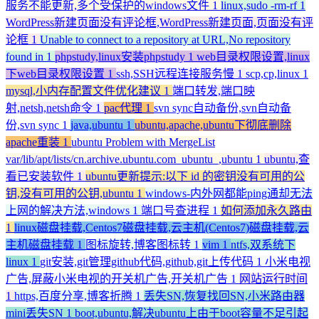
服务不能更新,多个受保护的windows文件
1
linux,sudo -rm-rf
1
WordPress新建页面没有评论框,WordPress新建页面,页面没有评
论框
1
Unable to connect to a repository at URL,No repository
found in
1
phpstudy,linux安装phpstudy
1
web目录权限设置,linux
下web目录权限设置
1
ssh,SSH远程连接服务慢
1
scp,cp,linux
1
mysql,小内存配置文件优化建议
1
端口转发,端口映
射,netsh,netsh命令
1
pac代理
1
svn sync自动备份,svn自动备
份,svn sync
1
java,ubuntu
1
ubuntu,apache,ubuntu下彻底删除
apache重装
1
ubuntu Problem with MergeList
var/lib/apt/lists/cn.archive.ubuntu.com_ubuntu_,ubuntu
1
ubuntu,查
看已安装软件
1
ubuntu更新提示:以下 id 的密钥没有可用的公
钥,没有可用的公钥,ubuntu
1
windows-内外网都能ping通却无法
上网的解决方法,windows
1
端口号查进程
1
如何添加永久路由
1
linux磁盘挂载,Centos7磁盘挂载,云主机(Centos7)磁盘挂载,云
主机磁盘挂载
1
图标旋转,博客图标转
1
vim
1
ntfs,双系统下
linux
1
git安装,git管理github代码,github,git上传代码
1
小米电视
广告,屏蔽小米电视的开关机广告,开关机广告
1
网站运行时间
1
https,百度分享,博客折腾
1
丢失SN,恢复找回SN,小米路由器
mini丢失SN
1
boot,ubuntu,解决ubuntu上由于boot容量不足引起